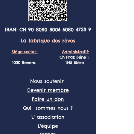
IBAN: CH
90 8080 8006 6080
4733 9
La fabrique des rêves
Sièg
e socia
l:
Administratif:
Ch Praz Béné 1
1020 Renens 1145 Bière
Nous soutenir
Devenir membre
Faire un don
Qui sommes nous ?
L' association
L'équipe