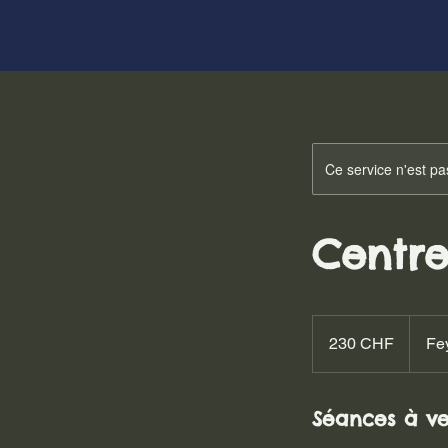
Ce service n'est pa
Centre
230
francs
230 CHF
Fe
suisses
Séances à ve