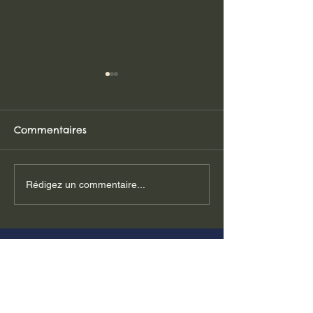
Commentaires
Visite et récolte des
Pique-niques &
Rédigez un commentaire...
lègumes
d'eau