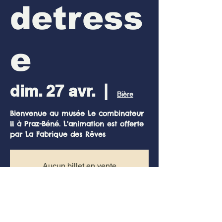
detress
e
dim. 27 avr.
  |  
Bière
Bienvenue au musée Le combinateur
II à Praz-Béné. L'animation est offerte
par La Fabrique des Rêves
Aucun billet en vente
Voir d'autres événements
Heure et lieu