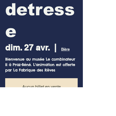
detress
e
dim. 27 avr.
  |  
Bière
Bienvenue au musée Le combinateur
II à Praz-Béné. L'animation est offerte
par La Fabrique des Rêves
Aucun billet en vente
Voir d'autres événements
Heure et lieu