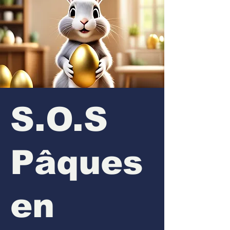
S.O.S
Pâques
en