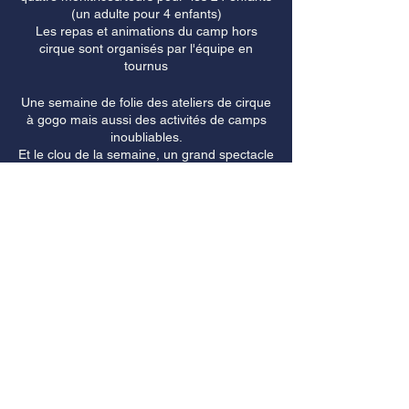
(un adulte pour 4 enfants)
Les repas et animations du camp hors
cirque sont organisés par l'équipe en
tournus
Une semaine de folie des ateliers de cirque
à gogo mais aussi des activités de camps
inoubliables.
Et le clou de la semaine, un grand spectacle
pour la dernière soirée pour la famille et les
amis !
Départ possible:
Quai de gare Lauanne
Quai de gare Genève
SUR PLACE
___________________________________
_______________________