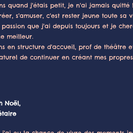
s quand j'étais petit, je n'ai jamais quitt
réer, s'amuser, c'est rester jeune toute sa v
 passion que j'ai depuis toujours et je che
le meilleur.
s en str
ucture d'accueil, prof de théâtre e
naturel de continuer en créant mes propres 
oël,
ire
, j'ai eu la chance de vivre des moments i