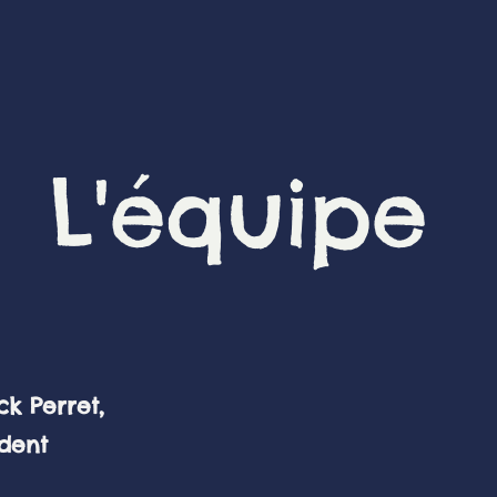
L'équipe
rret,
nt