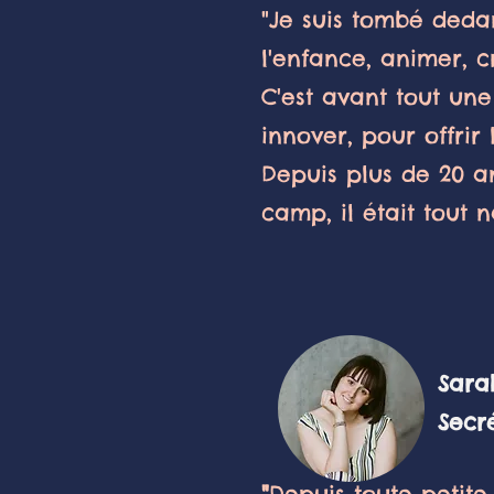
"Je suis tombé dedan
l'enfance, animer, c
C'est avant tout une
innover, pour offrir 
Depuis plus de 20 an
camp, il était tout 
Sarah N
Secréta
"
Depuis toute petite