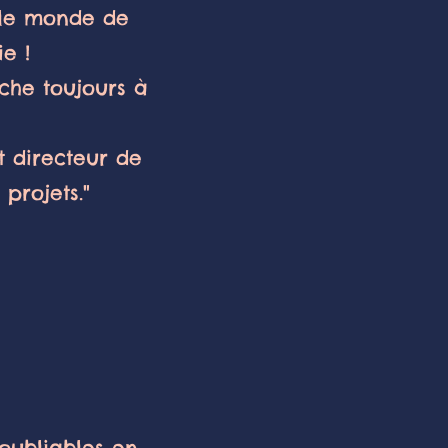
é le monde de
ie !
rche toujours à
t directeur de
projets."
noubliables en